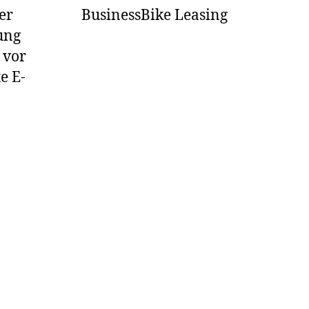
er
BusinessBike Leasing
ung
 vor
e E-